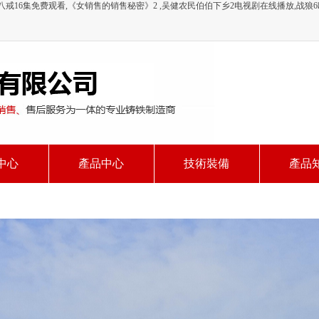
八戒16集免费观看,《女销售的销售秘密》2 ,吴健农民伯伯下乡2电视剧在线播放,战狼
中心
產品中心
技術裝備
產品