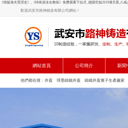
《绝版渔夫荒淫史》,《特殊游泳女教练》免费观看下拉式 ,德国空姐2019满天星,八戒
歡迎武安市路神鑄造有限公司網站！
網站首頁
公司簡介
新聞
他們都在搜：
井蓋
球墨鑄鐵井蓋
鑄鐵井蓋篦子生產廠家