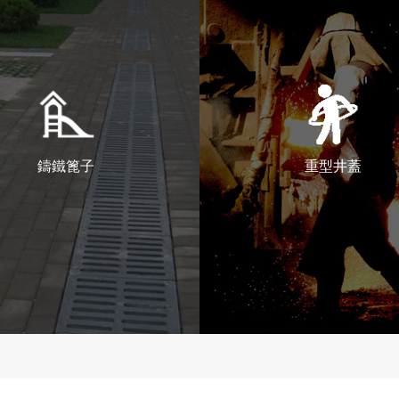
鑄鐵篦子
重型井蓋