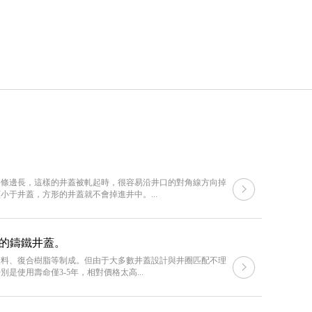
每條邊長，這樣的井蓋被軋起時，很容易沿井口的對角線方向掉
于井蓋，方形的井蓋就不會掉進井中。...
年的鑄鐵井蓋。
塑料、復合樹脂等制成。但由于大多數井蓋設計與井圈匹配不理
使用壽命僅3-5年，相對價格太高...