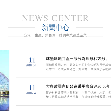
NEWS CENTER
新聞中心
定制、生產、銷售為一體的專業鑄造企業
11
球墨鑄鐵井蓋一般分為圓形和方形。
而如果采用方形，因為方形的對角線明顯長于其
2018-04
進井中，造成安全隱患。如果井口做成圓形或明顯小
11
大多數國家仍普遍采用壽命達30-50
復合材料井蓋國內外都有，主要用鋼材、水泥、
2018-04
想，載重車輛碾過常跳起，加強鋼筋銹蝕嚴重，特別是