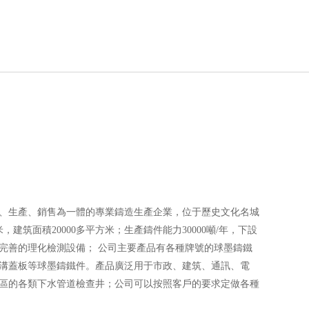
、生產、銷售為一體的專業鑄造生產企業，位于歷史文化名城
，建筑面積20000多平方米；生產鑄件能力30000噸/年，下設
完善的理化檢測設備； 公司主要產品有各種牌號的球墨鑄鐵
溝蓋板等球墨鑄鐵件。產品廣泛用于市政、建筑、通訊、電
區的各類下水管道檢查井；公司可以按照客戶的要求定做各種